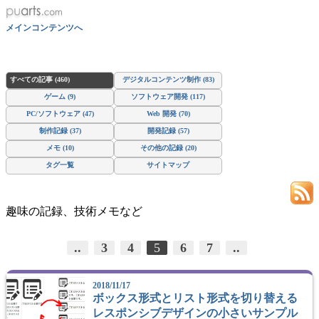
メインコンテンツへ
すべての記事 (460)
デジタルコンテンツ制作 (83)
ゲーム (9)
ソフトウェア開発 (117)
PC/ソフトウェア (47)
Web 開発 (70)
制作記録 (37)
開発記録 (57)
メモ (10)
その他の記録 (20)
タグ一覧
サイトマップ
趣味の記録、技術メモなど
..
3
4
5
6
7
..
2018/11/17
ボックス形式とリスト形式を切り替える
レスポンシブデザインの小さいサンプル