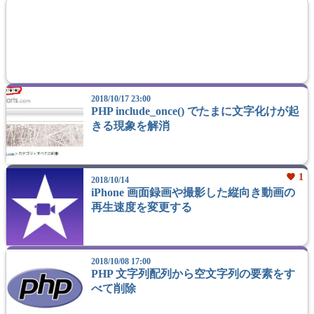
2018/10/17 23:00
PHP include_once() でたまに文字化けが起
きる現象を解消
favorite
1
2018/10/14
iPhone 画面録画や撮影した縦向き動画の
再生速度を変更する
2018/10/08 17:00
PHP 文字列配列から空文字列の要素をす
べて削除