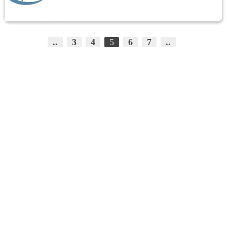
..
3
4
5
6
7
..