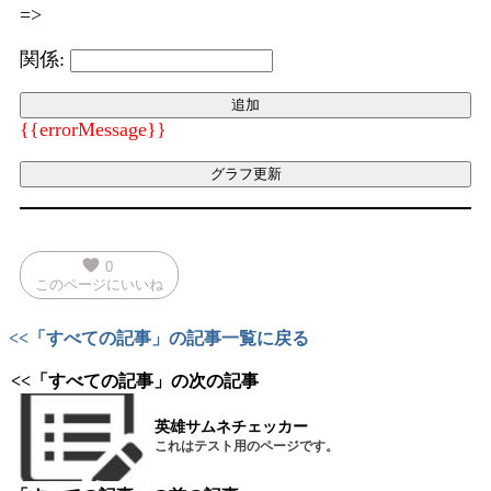
=>
関係:
{{errorMessage}}
favorite
0
このページにいいね
<<「すべての記事」の記事一覧に戻る
<<「すべての記事」の次の記事
英雄サムネチェッカー
これはテスト用のページです。