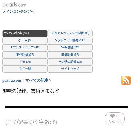
メインコンテンツへ
すべての記事 (460)
デジタルコンテンツ制作 (83)
ゲーム (9)
ソフトウェア開発 (117)
PC/ソフトウェア (47)
Web 開発 (70)
制作記録 (37)
開発記録 (57)
メモ (10)
その他の記録 (20)
タグ一覧
サイトマップ
puarts.com
すべての記事
趣味の記録、技術メモなど
favorite
0
(この記事の文字数: 8)
いいね