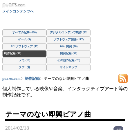
メインコンテンツへ
すべての記事 (460)
デジタルコンテンツ制作 (83)
ゲーム (9)
ソフトウェア開発 (117)
PC/ソフトウェア (47)
Web 開発 (70)
制作記録 (37)
開発記録 (57)
メモ (10)
その他の記録 (20)
タグ一覧
サイトマップ
puarts.com
制作記録
テーマのない即興ピアノ曲
個人制作している映像や音楽、インタラクティブアート等の
制作記録です。
テーマのない即興ピアノ曲
2014/02/18
Piano