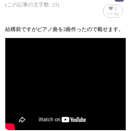
(この記事の文字数: 23)
favorite
0
いいね
結構前ですがピアノ曲を2曲作ったので載せます。