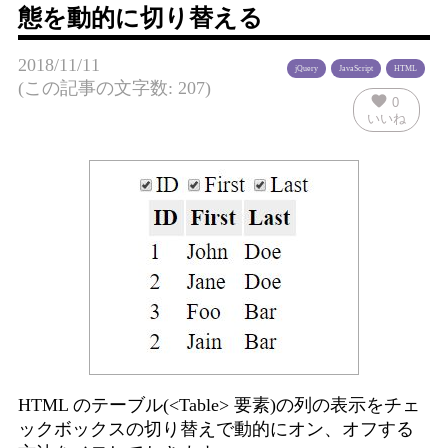
態を動的に切り替える
2018/11/11
jQuery
JavaScript
HTML
(この記事の文字数: 207)
favorite
0
いいね
HTML のテーブル(<Table> 要素)の列の表示をチェ
ックボックスの切り替えで動的にオン、オフする