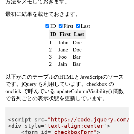
方法をメモしておきます。
最初に結果を載せておきます。
ID
First
Last
ID
First
Last
1
John
Doe
2
Jane
Doe
3
Foo
Bar
2
Jain
Bar
以下がこのテーブルのHTMLとJavaScriptのソース
です。jQuery を利用しています。checkbox の
onclick で呼んでいる updateColumnVisibility() 関数
で各列ごとの表示状態を更新しています。
<
script
src
=
"https://code.jquery.com/j
<
div
style
=
'text-align:center'
>
<
form
id
=
"checkboxForm"
>