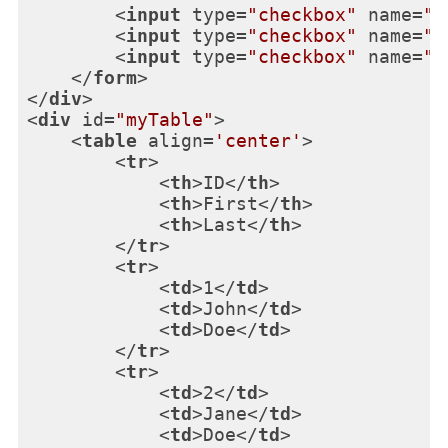
<
input
type
=
"checkbox"
name
=
"c
<
input
type
=
"checkbox"
name
=
"c
<
input
type
=
"checkbox"
name
=
"c
</
form
>
</
div
>
<
div
id
=
"myTable"
>
<
table
align
=
'center'
>
<
tr
>
<
th
>
ID
</
th
>
<
th
>
First
</
th
>
<
th
>
Last
</
th
>
</
tr
>
<
tr
>
<
td
>
1
</
td
>
<
td
>
John
</
td
>
<
td
>
Doe
</
td
>
</
tr
>
<
tr
>
<
td
>
2
</
td
>
<
td
>
Jane
</
td
>
<
td
>
Doe
</
td
>