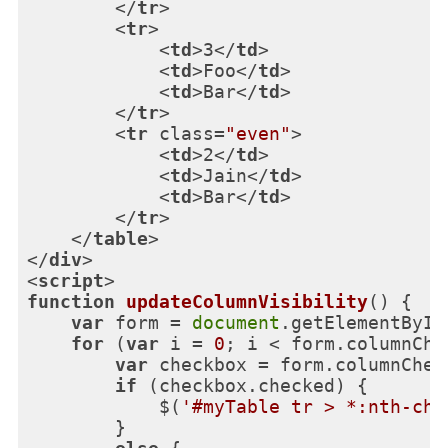
</
tr
>
<
tr
>
<
td
>
3
</
td
>
<
td
>
Foo
</
td
>
<
td
>
Bar
</
td
>
</
tr
>
<
tr
class
=
"even"
>
<
td
>
2
</
td
>
<
td
>
Jain
</
td
>
<
td
>
Bar
</
td
>
</
tr
>
</
table
>
</
div
>
<
script
>
function
updateColumnVisibility
(
) 
{

var
 form = 
document
.getElementById
for
 (
var
 i = 
0
; i < form.columnChe
var
 checkbox = form.columnCheck
if
 (checkbox.checked) {

            $(
'#myTable tr > *:nth-chi
        }
