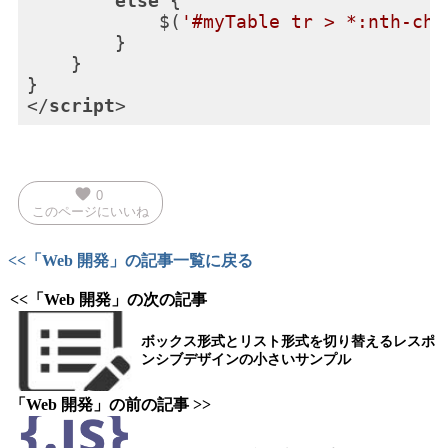
else
 {

            $(
'#myTable tr > *:nth-chi
        }

    }

</
script
>
favorite
0
このページにいいね
<<「Web 開発」の記事一覧に戻る
<<「Web 開発」の次の記事
ボックス形式とリスト形式を切り替えるレスポ
ンシブデザインの小さいサンプル
「Web 開発」の前の記事 >>