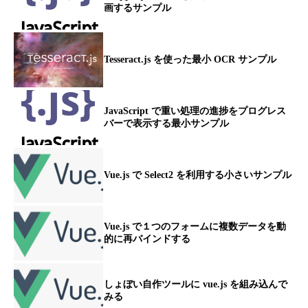
画するサンプル
Tesseract.js を使った最小 OCR サンプル
JavaScript で重い処理の進捗をプログレス
バーで表示する最小サンプル
Vue.js で Select2 を利用する小さいサンプル
Vue.js で１つのフォームに複数データを動
的に再バインドする
しょぼい自作ツールに vue.js を組み込んで
みる