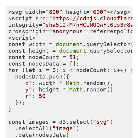
<
svg
width
=
"800"
height
=
"600"
>
</
svg
>
<
script
src
=
"https://cdnjs.cloudflare.
integrity
=
"sha512-M7nHCiNUOwFt6Us3r8al
crossorigin
=
"anonymous"
referrerpolicy
<
script
>
const
 width = 
document
.querySelector(
"
const
 height = 
document
.querySelector(
const
 nodeCount = 
51
const
for
 (
let
 i = 
0
; i < nodeCount; i++) {

  nodesData.push({

"x"
: width * 
Math
.random(),

"y"
: height * 
Math
.random(),

"r"
: 
50
  });

}

const
 images = d3.select(
"svg"
)

  .selectAll(
"image"
)

  .data(nodesData)
