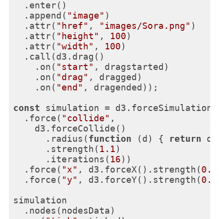
  .enter()

  .append(
"image"
)

  .attr(
"href"
, 
"images/Sora.png"
)

  .attr(
"height"
, 
100
)

  .attr(
"width"
, 
100
)

  .call(d3.drag()

    .on(
"start"
, dragstarted)

    .on(
"drag"
, dragged)

    .on(
"end"
, dragended));

const
 simulation = d3.forceSimulation()
  .force(
"collide"
,

    d3.forceCollide()

      .radius(
function
 (
d
) 
{ 
return
 d.
      .strength(
1.1
)

      .iterations(
16
))

  .force(
"x"
, d3.forceX().strength(
0.0
  .force(
"y"
, d3.forceY().strength(
0.0
simulation

  .nodes(nodesData)
