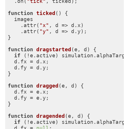
  .on(
"tick"
, ticked);

function
ticked
(
) 
{

  images

    .attr(
"x"
, 
d
 =>
 d.x)

    .attr(
"y"
, 
d
 =>
 d.y);

}

function
dragstarted
(
e, d
) 
{

if
 (!e.active) simulation.alphaTarge
  d.fx = d.x;

  d.fy = d.y;

}

function
dragged
(
e, d
) 
{

  d.fx = e.x;

  d.fy = e.y;

}

function
dragended
(
e, d
) 
{

if
 (!e.active) simulation.alphaTarge
  d.fx = 
null
;
