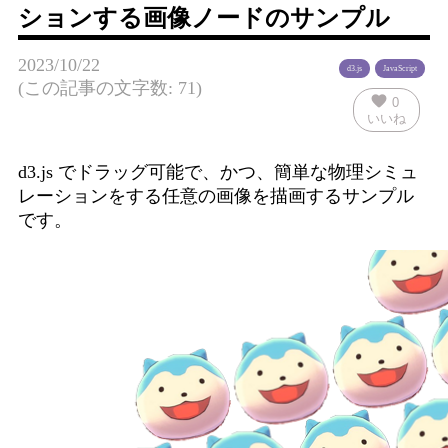
ションする画像ノードのサンプル
2023/10/22
d3.js
JavaScript
(この記事の文字数: 71)
favorite
0
いいね
d3.js でドラッグ可能で、かつ、簡単な物理シミュ
レーションをする任意の画像を描画するサンプル
です。