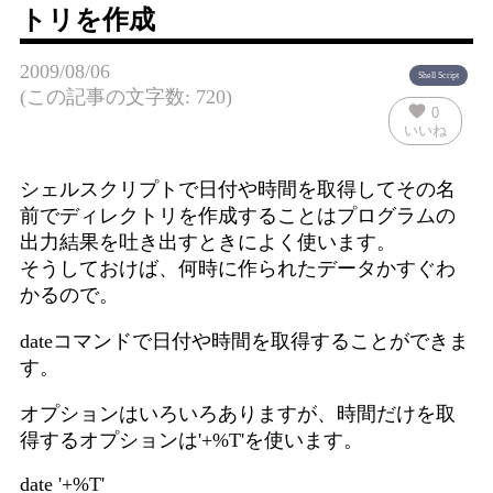
トリを作成
2009/08/06
Shell Script
(この記事の文字数: 720)
favorite
0
いいね
シェルスクリプトで日付や時間を取得してその名
前でディレクトリを作成することはプログラムの
出力結果を吐き出すときによく使います。
そうしておけば、何時に作られたデータかすぐわ
かるので。
dateコマンドで日付や時間を取得することができま
す。
オプションはいろいろありますが、時間だけを取
得するオプションは'+%T'を使います。
date '+%T'