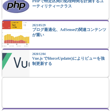
PHPで特定区間の処理時間を計測するユ
ーティリティークラス
2021/05/29
ブログ最適化、AdSenseの関連コンテンツ
が重い
2020/12/04
Vue.js で$forceUpdate()によりビューを強
制更新する