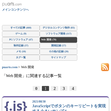
メインコンテンツへ
すべての記事 (460)
デジタルコンテンツ制作 (83)
ゲーム (9)
ソフトウェア開発 (117)
PC/ソフトウェア (47)
Web 開発 (70)
制作記録 (37)
開発記録 (57)
メモ (10)
その他の記録 (20)
タグ一覧
サイトマップ
puarts.com
Web 開発
「Web 開発」に関連する記事一覧
0
1
2
3
4
2021/08/30
JavaScriptでボタンのキーリピートを実現