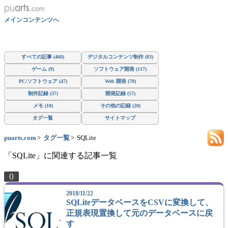
メインコンテンツへ
すべての記事 (460)
デジタルコンテンツ制作 (83)
ゲーム (9)
ソフトウェア開発 (117)
PC/ソフトウェア (47)
Web 開発 (70)
制作記録 (37)
開発記録 (57)
メモ (10)
その他の記録 (20)
タグ一覧
サイトマップ
puarts.com
タグ一覧
SQLite
「SQLite」に関連する記事一覧
0
2018/11/22
SQLiteデータベースをCSVに変換して、
正規表現置換して元のデータベースに戻
す