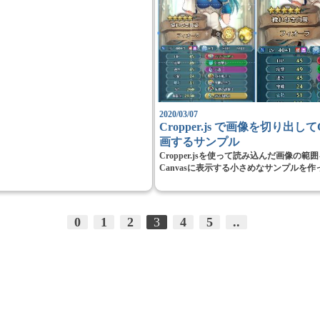
2020/03/07
Cropper.js で画像を切り出して
画するサンプル
Cropper.jsを使って読み込んだ画像の
Canvasに表示する小さめなサンプルを作っ
0
1
2
3
4
5
..