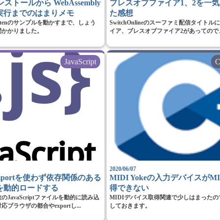
 インストールから WebAssembly
ブレスオブファイア1、2を一
実行までのはまりメモ
た感想
criptenのサンプルを動かすまで、しょう
SwitchOnlineのスーファミ配信タイト
間かかりました。
イア、ブレスオブファイア2があってので、
JavaScript
C
2020/06/07
tでimportを使わず依存関係のある
MIDI Yokeの入力デバイスがMI
を動的ロードする
得できない
JavaScriptファイルを動的に読み込
MIDIデバイス取得関連で少しはまった
ブラウザの都合やexportし...
しておきます。