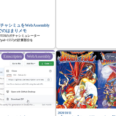
のガチャシミュをWebAssembly
でのはまりメモ
書いたFEHのガチャシミュレーター
com/?pid=1557)の計算部分を
Emscripten
WebAssembly
ゲー
2020/10/11