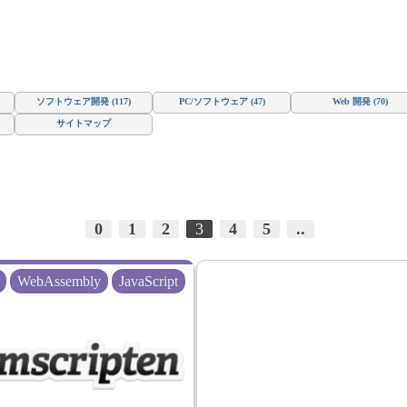
ソフトウェア開発 (117)
PC/ソフトウェア (47)
Web 開発 (70)
サイトマップ
0
1
2
3
4
5
..
WebAssembly
JavaScript