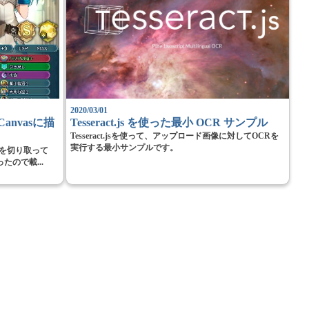
2020/03/01
Canvasに描
Tesseract.js を使った最小 OCR サンプル
Tesseract.jsを使って、アップロード画像に対してOCRを
実行する最小サンプルです。
範囲を切り取って
たので載...