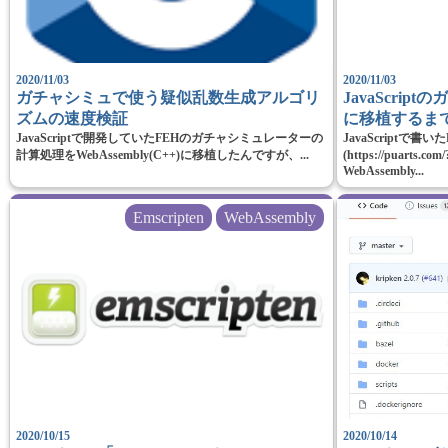
2020/11/03
2020/11/03
ガチャシミュで使う疑似乱数生成アルゴリ
JavaScript
ズムの速度検証
に移植するま
JavaScriptで開発していたFEHのガチャシミュレーターの
JavaScriptで
計算処理をWebAssembly(C++)に移植したんですが、...
(https://puarts.
WebAssembly...
Emscripten
WebAssembly
2020/10/15
2020/10/14