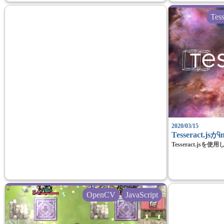
Tess
2020/03/15
Tesseract.jsが
Tesseract.j
OpenCV
JavaScript