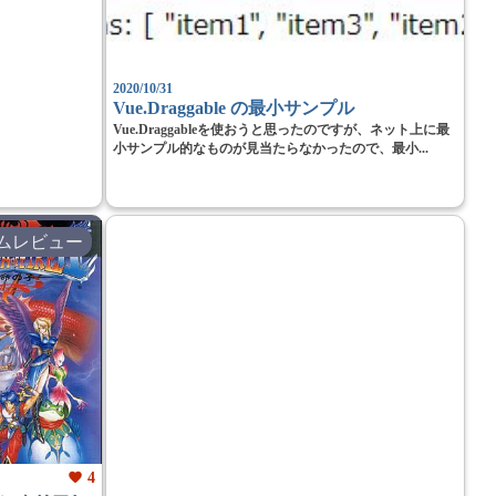
2020/10/31
Vue.Draggable の最小サンプル
Vue.Draggableを使おうと思ったのですが、ネット上に最
小サンプル的なものが見当たらなかったので、最小...
ムレビュー
favorite
4