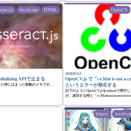
eract.js
JavaScript
HTML
OpenCV
2020/03/14
initializing APIで止まる
OpenCV.js で「cv.Mat is not a c
sを使用した時にはまった挙動のメモです。
というエラーが発生する
以下のようにOpenCV.jsをonloadで実
が、成功する時と「cv.Matisnotaconstruct
jQuery
JavaScri