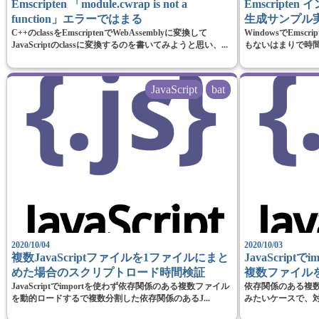
Emscripten 「module.cwrap is not a
Emscripten
function」エラーではまる
生成サンプル
C++のclassをEmscriptenでWebAssemblyに変換して
WindowsでEms
JavaScriptのclassに変換するのを書いてみようと思い、...
もないはまりで時
JavaScript
bat
2020/10/04
2020/10/03
複数JavaScriptファイルを1ファイルにまと
JavaScrip
めた場合のスクリプトロード時間検証
複数ファイル
JavaScriptでimportを使わず依存関係のある複数ファイル
依存関係のある複数の
を動的ロードするで複数分割した依存関係のあるJ...
みたいケースで、対応