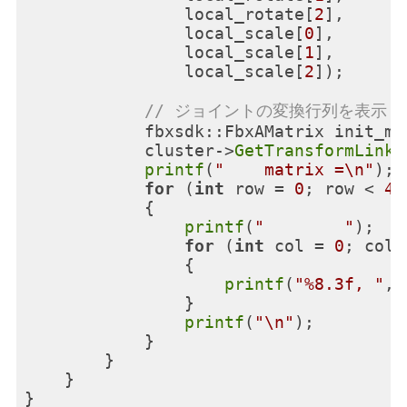
                local_rotate[
2
],

                local_scale[
0
],

                local_scale[
1
],

                local_scale[
2
]);

// ジョイントの変換行列を表示
            fbxsdk::FbxAMatrix init_mat
            cluster->
GetTransformLinkM
printf
(
"    matrix =\n"
);

for
 (
int
 row = 
0
; row < 
4
;
            {

printf
(
"        "
);

for
 (
int
 col = 
0
; col 
                {

printf
(
"%8.3f, "
, 
                }

printf
(
"\n"
);

            }

        }

    }
