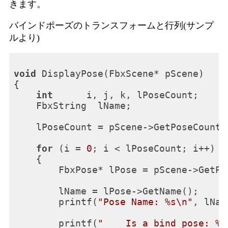
きます。
バインドポーズのトランスフォームと行列(サンプ
ルより)
void
 DisplayPose(FbxScene* pScene)

{

int
      i, j, k, lPoseCount;

    FbxString  lName;

    lPoseCount = pScene->GetPoseCount()
for
 (i = 
0
; i < lPoseCount; i++)

    {

        FbxPose* lPose = pScene->GetPos
        lName = lPose->GetName();

        printf(
"Pose Name: %s\n"
, lNam
        printf(
"    Is a bind pose: %s