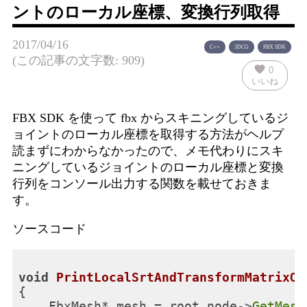
ントのローカル座標、変換行列取得
2017/04/16
C++
3DCG
FBX SDK
(この記事の文字数: 909)
favorite
0
いいね
FBX SDK を使って fbx からスキニングしているジ
ョイントのローカル座標を取得する方法がヘルプ
読まずにわからなかったので、メモ代わりにスキ
ニングしているジョイントのローカル座標と変換
行列をコンソール出力する関数を載せておきま
す。
ソースコード
void
PrintLocalSrtAndTransformMatrixOf
{

    FbxMesh* mesh = root_node->
GetMesh