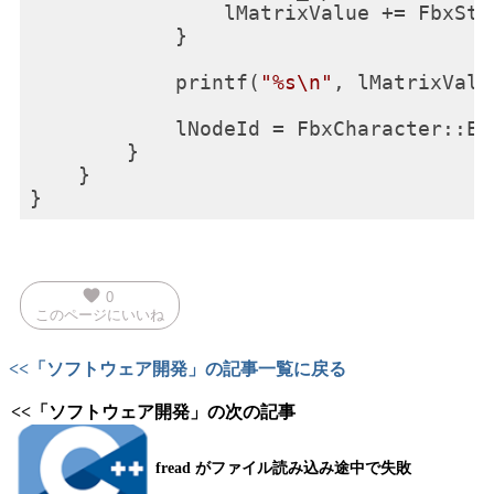
                lMatrixValue += FbxStr
            }

            printf(
"%s\n"
, lMatrixValu
            lNodeId = FbxCharacter::EN
        }

    }

favorite
0
このページにいいね
<<「ソフトウェア開発」の記事一覧に戻る
<<「ソフトウェア開発」の次の記事
fread がファイル読み込み途中で失敗