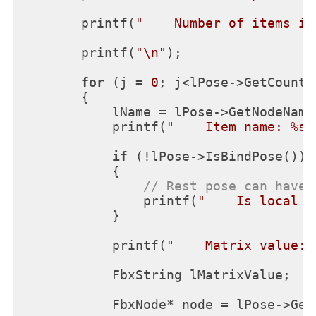
        printf(
"    Number of items in
        printf(
"\n"
);

for
 (j = 
0
; j<lPose->GetCount()
        {

            lName = lPose->GetNodeName
            printf(
"    Item name: %s\
if
 (!lPose->IsBindPose())

            {

// Rest pose can have 
                printf(
"    Is local s
            }

            printf(
"    Matrix value: 
            FbxString lMatrixValue;

            FbxNode* node = lPose->GetN