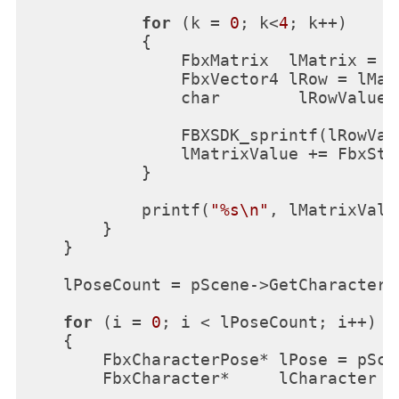
for
 (k = 
0
; k<
4
; k++)

            {

                FbxMatrix  lMatrix = l
                FbxVector4 lRow = lMatr
                char        lRowValue[
                FBXSDK_sprintf(lRowVal
                lMatrixValue += FbxStr
            }

            printf(
"%s\n"
, lMatrixValu
        }

    }

    lPoseCount = pScene->GetCharacterPo
for
 (i = 
0
; i < lPoseCount; i++)

    {

        FbxCharacterPose* lPose = pSce
        FbxCharacter*     lCharacter =