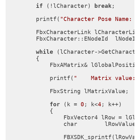
if
 (!lCharacter) 
break
;

        printf(
"Character Pose Name: %
        FbxCharacterLink lCharacterLink
        FbxCharacter::ENodeId  lNodeId
while
 (lCharacter->GetCharacte
        {

            FbxAMatrix& lGlobalPositio
            printf(
"    Matrix value: 
            FbxString lMatrixValue;

for
 (k = 
0
; k<
4
; k++)

            {

                FbxVector4 lRow = lGlo
                char        lRowValue[
                FBXSDK_sprintf(lRowVal