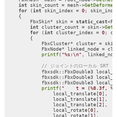
int
 skin_count = mesh->
GetDeformer
for
 (
int
 skin_index = 
0
; skin_inde
    {

        FbxSkin* skin = 
static_cast
<Fb
int
 cluster_count = skin->
GetC
for
 (
int
 cluster_index = 
0
; cl
        {

            FbxCluster* cluster = skin
            FbxNode* linked_node = clu
printf
(
"%s:\n"
, linked_nod
// ジョイントのローカル SRT 
            fbxsdk::FbxDouble3 local_t
            fbxsdk::FbxDouble3 local_r
            fbxsdk::FbxDouble3 local_s
printf
(
"    t = (%8.3f, %8
                local_translate[
0
],

                local_translate[
1
],

                local_translate[
2
],

                local_rotate[
0
],

                local_rotate[
1
],
