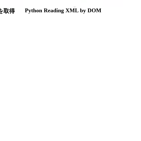
Python Reading XML by DOM
報を取得