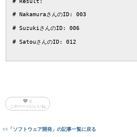
# Result:

# NakamuraさんのID: 003

# SuzukiさんのID: 006

# SatouさんのID: 012

favorite
0
このページにいいね
<<「ソフトウェア開発」の記事一覧に戻る