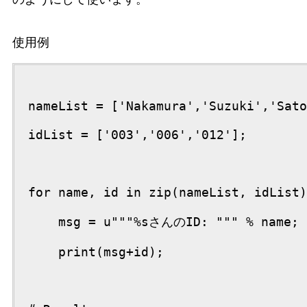
使用例
nameList = ['Nakamura','Suzuki','Sato
idList = ['003','006','012'];

for name, id in zip(nameList, idList)
    msg = u"""%sさんのID: """ % name;

    print(msg+id);
