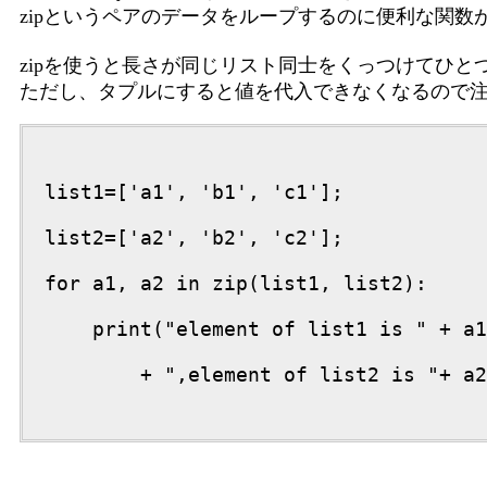
zipというペアのデータをループするのに便利な関数
zipを使うと長さが同じリスト同士をくっつけてひと
ただし、タプルにすると値を代入できなくなるので
list1=['a1', 'b1', 'c1'];

list2=['a2', 'b2', 'c2'];

for a1, a2 in zip(list1, list2):

    print("element of list1 is " + a1

        + ",element of list2 is "+ a2