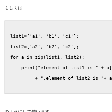
もしくは
list1=['a1', 'b1', 'c1'];

list2=['a2', 'b2', 'c2'];

for a in zip(list1, list2):

    print("element of list1 is " + a[
         + ",element of list2 is "+ a
のようにして使います。