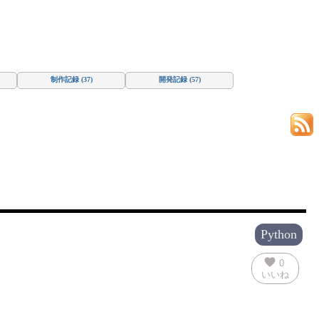
制作記録 (37)
開発記録 (57)
Python
favorite
0
いいね