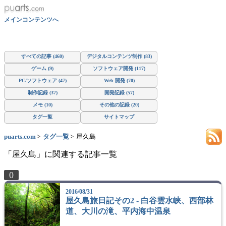
メインコンテンツへ
すべての記事 (460)
デジタルコンテンツ制作 (83)
ゲーム (9)
ソフトウェア開発 (117)
PC/ソフトウェア (47)
Web 開発 (70)
制作記録 (37)
開発記録 (57)
メモ (10)
その他の記録 (20)
タグ一覧
サイトマップ
puarts.com
タグ一覧
屋久島
「屋久島」に関連する記事一覧
0
2016/08/31
屋久島旅日記その2 - 白谷雲水峡、西部林
道、大川の滝、平内海中温泉