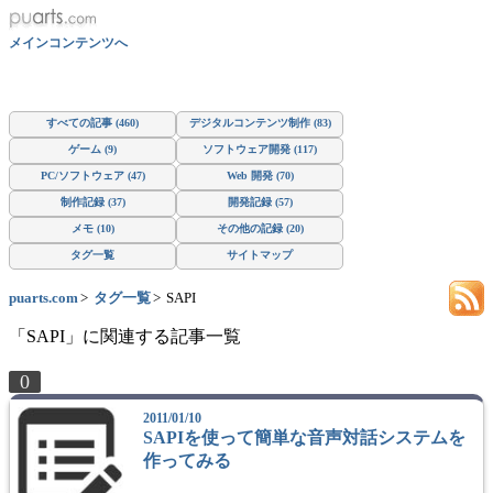
メインコンテンツへ
すべての記事 (460)
デジタルコンテンツ制作 (83)
ゲーム (9)
ソフトウェア開発 (117)
PC/ソフトウェア (47)
Web 開発 (70)
制作記録 (37)
開発記録 (57)
メモ (10)
その他の記録 (20)
タグ一覧
サイトマップ
puarts.com
タグ一覧
SAPI
「SAPI」に関連する記事一覧
0
2011/01/10
SAPIを使って簡単な音声対話システムを
作ってみる