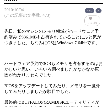
2010/10/04
メモリ
PC
(この記事の文字数: 473)
favorite
0
いいね
先日、私のマシンのメモリ領域がハードウェア予
約済みで3361MBも占有されていることにふと気が
つきました。ちなみにOSはWindows 7 64bitです。
ハードウェア予約で3GBもメモリを占有するのはお
かしいと思い、いろいろ調べましたがなかなか原
因がわかりませんでした。
BIOSをアップデートしてみたり、メモリを一度外
してみたりしましたが駄目でした。
最終的にBUFFALOのRAMDISKユーティリティが