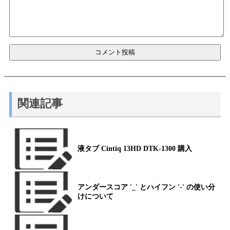
関連記事
液タブ Cintiq 13HD DTK-1300 購入
アンダースコア '_' とハイフン '-' の使い分
けについて