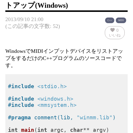
トアップ(Windows)
2013/09/10 21:00
C++
MIDI
(この記事の文字数: 52)
favorite
0
いいね
WindowsでMIDIインプットデバイスをリストアッ
プをするだけのC++プログラムのソースコードで
す。
#
include
<stdio.h>
#
include
<windows.h>
#
include
<mmsystem.h>
#
pragma
 comment(lib, 
"winmm.lib"
)
int
main
(
int
 argc, 
char
** argv)