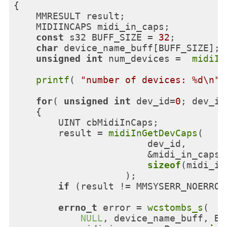
{

    MMRESULT result;

    MIDIINCAPS midi_in_caps;

const
 s32 BUFF_SIZE = 
32
;

char
 device_name_buff[BUFF_SIZE];

unsigned
int
 num_devices =  
midiIn
printf
( 
"number of devices: %d\n"
,
for
( 
unsigned
int
 dev_id=
0
; dev_id
    {

        UINT cbMidiInCaps;

        result = 
midiInGetDevCaps
(

                        dev_id,

                        &midi_in_caps,

sizeof
(midi_in
                    );

if
 (result != MMSYSERR_NOERROR
errno_t
 error = 
wcstombs_s
( 

NULL
, device_name_buff, BU