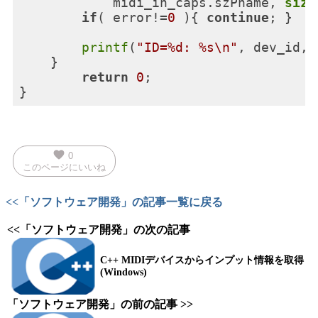
            midi_in_caps.szPname, 
size
if
( error!=
0
 ){ 
continue
; }

printf
(
"ID=%d: %s\n"
, dev_id, 
    }

return
0
;

favorite
0
このページにいいね
<<「ソフトウェア開発」の記事一覧に戻る
<<「ソフトウェア開発」の次の記事
C++ MIDIデバイスからインプット情報を取得
(Windows)
「ソフトウェア開発」の前の記事 >>