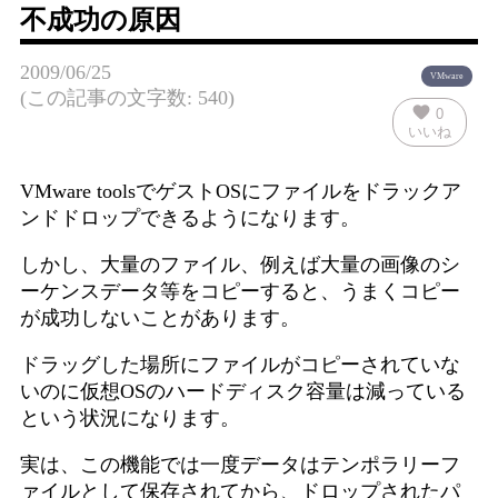
不成功の原因
2009/06/25
VMware
(この記事の文字数: 540)
favorite
0
いいね
VMware toolsでゲストOSにファイルをドラックア
ンドドロップできるようになります。
しかし、大量のファイル、例えば大量の画像のシ
ーケンスデータ等をコピーすると、うまくコピー
が成功しないことがあります。
ドラッグした場所にファイルがコピーされていな
いのに仮想OSのハードディスク容量は減っている
という状況になります。
実は、この機能では一度データはテンポラリーフ
ァイルとして保存されてから、ドロップされたパ