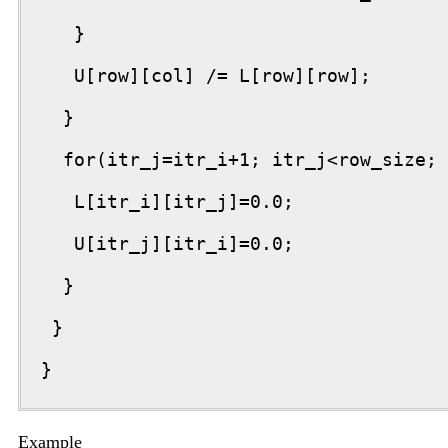
   }

   U[row][col] /= L[row][row];

  }

  for(itr_j=itr_i+1; itr_j<row_size; 
   L[itr_i][itr_j]=0.0;

   U[itr_j][itr_i]=0.0;

  }

 }

}
Example