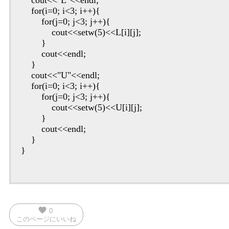
cout<<"L"<<endl;
for(i=0; i<3; i++){
for(j=0; j<3; j++){
cout<<setw(5)<<L[i][j];
}
cout<<endl;
}
cout<<"U"<<endl;
for(i=0; i<3; i++){
for(j=0; j<3; j++){
cout<<setw(5)<<U[i][j];
}
cout<<endl;
}
}
favorite
0
このページにいいね