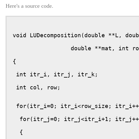
Here's a source code.
void LUDecomposition(double **L, doub
                 double **mat, int ro
{

 int itr_i, itr_j, itr_k;

 int col, row;
 for(itr_i=0; itr_i<row_size; itr_i++
  for(itr_j=0; itr_j<itr_i+1; itr_j++
  {
