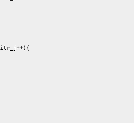
itr_j++){
