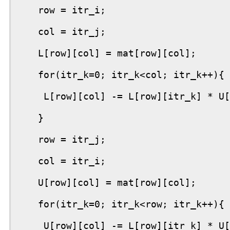
   row = itr_i;

   col = itr_j;

   L[row][col] = mat[row][col];

   for(itr_k=0; itr_k<col; itr_k++){

    L[row][col] -= L[row][itr_k] * U[
   }

   row = itr_j;

   col = itr_i;

   U[row][col] = mat[row][col];

   for(itr_k=0; itr_k<row; itr_k++){

    U[row][col] -= L[row][itr_k] * U[