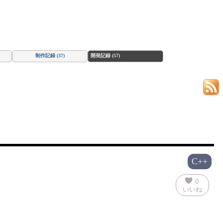
制作記録 (37)
開発記録 (57)
C++
favorite
0
いいね