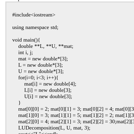
#include<iostream>
using namespace std;
void main(){
double **L, **U, **mat;
int i, j;
mat = new double*[3];
L = new double*[3];
U = new double*[3];
for(i=0; i<3; i++){
mat[i] = new double[4];
L[i] = new double[3];
U[i] = new double[3];
}
mat[0][0] = 2; mat[0][1] = 3; mat[0][2] = 4; mat[0][3
mat[1][0] = 3; mat[1][1] = 5; mat[1][2] = 2; mat[1][3
mat[2][0] = 4; mat[2][1] = 3; mat[2][2] = 30;mat[2][3
LUDecomposition(L, U, mat, 3);