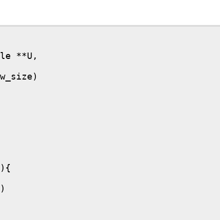
le **U,

w_size)

){

)
