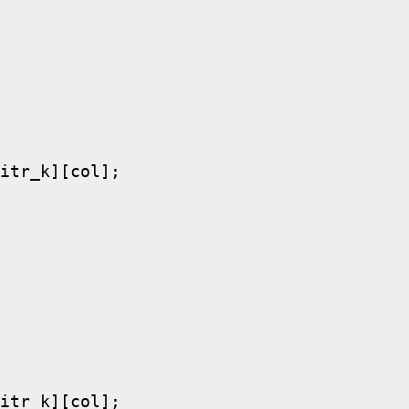
itr_k][col];

itr_k][col];
