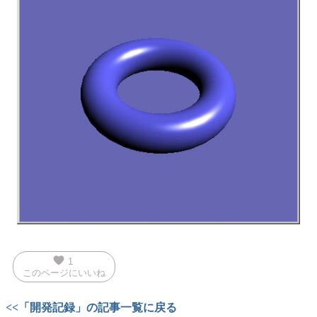
favorite
1
このページにいいね
<<「開発記録」の記事一覧に戻る