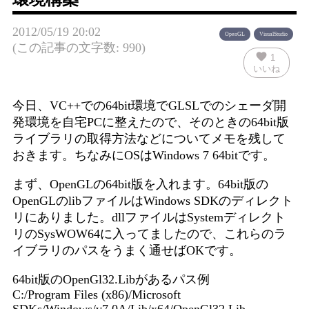
2012/05/19 20:02
OpenGL
VisualStudio
(この記事の文字数: 990)
favorite
1
いいね
今日、VC++での64bit環境でGLSLでのシェーダ開
発環境を自宅PCに整えたので、そのときの64bit版
ライブラリの取得方法などについてメモを残して
おきます。ちなみにOSはWindows 7 64bitです。
まず、OpenGLの64bit版を入れます。64bit版の
OpenGLのlibファイルはWindows SDKのディレクト
リにありました。dllファイルはSystemディレクト
リのSysWOW64に入ってましたので、これらのラ
イブラリのパスをうまく通せばOKです。
64bit版のOpenGl32.Libがあるパス例
C:/Program Files (x86)/Microsoft