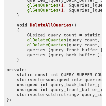
        queries_[query_back_buffer_].
p
glGenQueries
(
1
, &queries_[quer
glGenQueries
(
1
, &queries_[quer
    }

void
DeleteAllQueries
()
{

        GLsizei query_count = 
static_c
glDeleteQueries
(query_count, q
glDeleteQueries
(query_count, q
        queries_[query_front_buffer_].
        queries_[query_back_buffer_].
c
    }

private
:

static
const
int
 QUERY_BUFFER_COUN
    std::vector<
unsigned
int
> queries_
unsigned
int
 query_back_buffer_;

unsigned
int
 query_front_buffer_;

    std::vector<std::string> query_ids_
};
