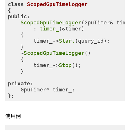
class
ScopedGpuTimeLogger
{
public
:

ScopedGpuTimeLogger
(GpuTimer& time
        : 
timer_
(&timer)

    {

        timer_->
Start
(query_id);

    }

    ~
ScopedGpuTimeLogger
()

    {

        timer_->
Stop
();

    }

private
:

    GpuTimer* timer_;

使用例