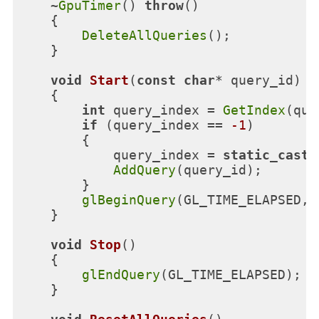
    ~
GpuTimer
() 
throw
()

    {

DeleteAllQueries
();

    }

void
Start
(
const
char
* query_id)
{

int
 query_index = 
GetIndex
(que
if
 (query_index == 
-1
)

        {

            query_index = 
static_cast
<
AddQuery
(query_id);

        }

glBeginQuery
(GL_TIME_ELAPSED, 
    }

void
Stop
()
{

glEndQuery
(GL_TIME_ELAPSED);

    }
