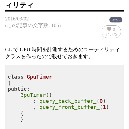
ィリティ
2016/03/02
OpenGL
(この記事の文字数: 105)
favorite
0
いいね
GL で GPU 時間を計測するためのユーティリティ
クラスを作ったので載せておきます。
class
GpuTimer
{
public
:

GpuTimer
()

        : 
query_back_buffer_
(
0
)

        , 
query_front_buffer_
(
1
)

    {

    }
