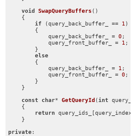
void
SwapQueryBuffers
()
{

if
 (query_back_buffer_ == 
1
)

        {

            query_back_buffer_ = 
0
;

            query_front_buffer_ = 
1
;

        }

else
        {

            query_back_buffer_ = 
1
;

            query_front_buffer_ = 
0
;

        }

    }

const
char
* 
GetQueryId
(
int
 query_i
{

return
 query_ids_[query_index]
    }

private
:
