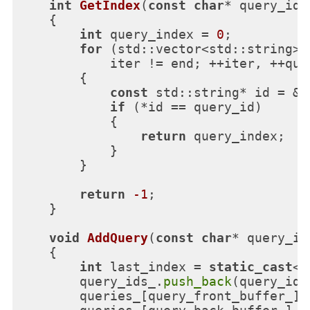
int
GetIndex
(
const
char
* query_id)
{

int
 query_index = 
0
;

for
 (std::vector<std::string>:
            iter != end; ++iter, ++quer
        {

const
 std::string* id = &*i
if
 (*id == query_id)

            {

return
 query_index;

            }

        }

return
-1
;

    }

void
AddQuery
(
const
char
* query_id
{

int
 last_index = 
static_cast
<
i
        query_ids_.
push_back
(query_id);
        queries_[query_front_buffer_].