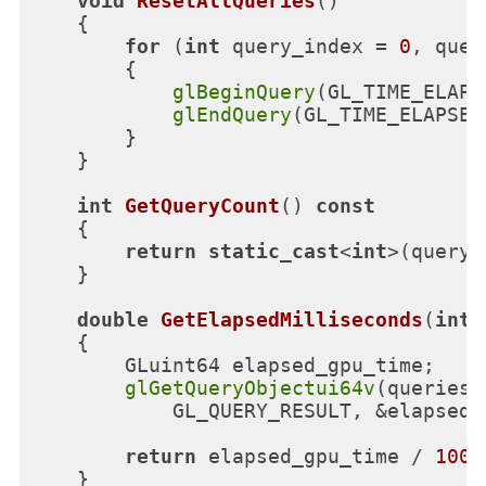
void
ResetAllQueries
()
{

for
 (
int
 query_index = 
0
, quer
        {

glBeginQuery
(GL_TIME_ELAPS
glEndQuery
(GL_TIME_ELAPSED)
        }

    }

int
GetQueryCount
()
const
{

return
static_cast
<
int
>(query_
    }

double
GetElapsedMilliseconds
(
int
 
{

        GLuint64 elapsed_gpu_time;

glGetQueryObjectui64v
(queries_
            GL_QUERY_RESULT, &elapsed_g
return
 elapsed_gpu_time / 
1000
    }
