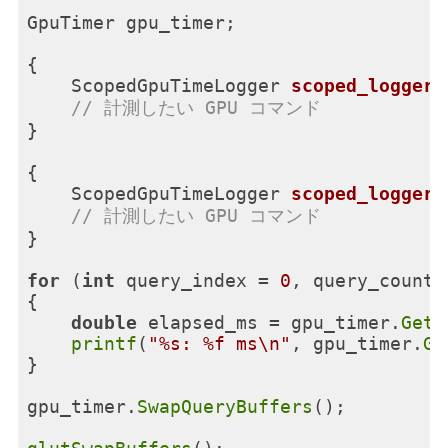
GpuTimer gpu_timer;

{

ScopedGpuTimeLogger 
scoped_logger
(
// 計測したい GPU コマンド
}

{

ScopedGpuTimeLogger 
scoped_logger
(
// 計測したい GPU コマンド
}

for
 (
int
 query_index = 
0
, query_count 
{

double
 elapsed_ms = gpu_timer.
GetE
printf
(
"%s: %f ms\n"
, gpu_timer.
Ge
}

gpu_timer.
SwapQueryBuffers
();
