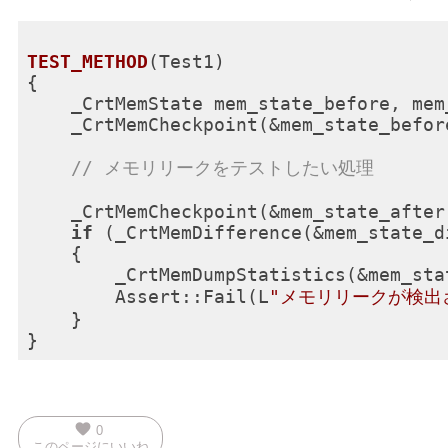
TEST_METHOD
(
Test1
)
{

    _CrtMemState mem_state_before, mem
    _CrtMemCheckpoint(&mem_state_before
// メモリリークをテストしたい処理
    _CrtMemCheckpoint(&mem_state_after)
if
 (_CrtMemDifference(&mem_state_d
    {

        _CrtMemDumpStatistics(&mem_stat
        Assert::Fail(L
"メモリリークが検出
    }

favorite
0
このページにいいね