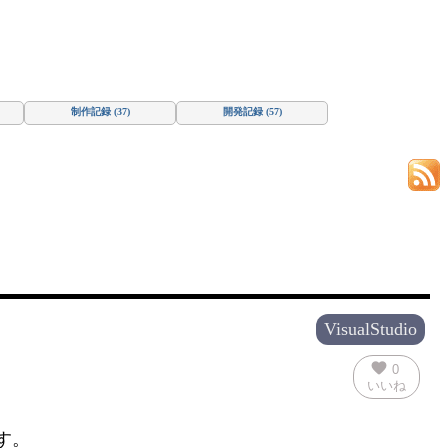
制作記録 (37)
開発記録 (57)
VisualStudio
favorite
0
いいね
す。