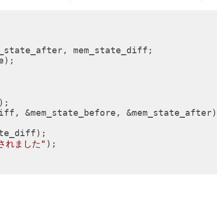
_state_after, mem_state_diff;

);

;

iff, &mem_state_before, &mem_state_after)
e_diff);

されました"
);
