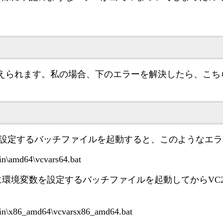
考えられます。私の場合、下のエラーを解決したら、こ
数を設定するバッチファイルを起動すると、このようなエ
bin\amd64\vcvars64.bat
ラ用に環境変数を設定するバッチファイルを起動してからVC2
\bin\x86_amd64\vcvarsx86_amd64.bat