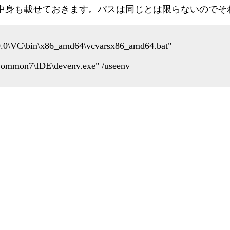
ファイルの中身も載せておきます。パスは同じとは限らないの
 10.0\VC\bin\x86_amd64\vcvarsx86_amd64.bat"
0\Common7\IDE\devenv.exe" /useenv