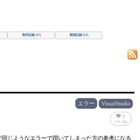
制作記録 (37)
開発記録 (57)
エラー
VisualStudio
favorite
0
いいね
しまったので同じようなエラーで躓いてしまった方の参考になる